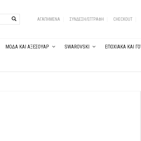
ΑΓΑΠΗΜΈΝΑ
ΣΎΝΔΕΣΗ/ΕΓΓΡΑΦΉ
CHECKOUT
MOΔA KAI ΑΞΕΣΟΥΑΡ
SWAROVSKI
EΠOXIAKA KAI ΓΟ