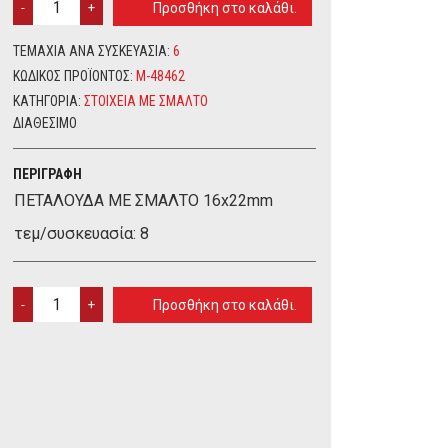
Προσθήκη στο καλάθι.
ΜΕ
ΣΜΑΛΤΟ
ΤΕΜΆΧΙΑ ΑΝΆ ΣΥΣΚΕΥΑΣΊΑ:
6
16X22MM
ΚΩΔΙΚΌΣ ΠΡΟΪΌΝΤΟΣ:
M-48462
QUANTITY
ΚΑΤΗΓΟΡΊΑ:
ΣΤΟΙΧΕΙΑ ME ΣΜΑΛΤΟ
ΔΙΑΘΈΣΙΜΟ
ΠΕΡΙΓΡΑΦΉ
ΠΕΤΑΛΟΥΔΑ ΜΕ ΣΜΑΛΤΟ 16x22mm
τεμ/συσκευασία: 8
ΠΕΤΑΛΟΥΔΑ
Προσθήκη στο καλάθι.
ΜΕ
ΣΜΑΛΤΟ
16X22MM
QUANTITY