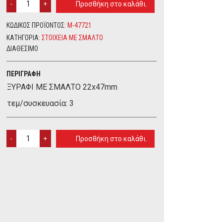
Προσθήκη στο καλάθι.
ΜΕ
ΣΜΑΛΤΟ
ΚΩΔΙΚΌΣ ΠΡΟΪΌΝΤΟΣ:
M-47721
22X47MM
ΚΑΤΗΓΟΡΊΑ:
ΣΤΟΙΧΕΙΑ ME ΣΜΑΛΤΟ
QUANTITY
ΔΙΑΘΈΣΙΜΟ
ΠΕΡΙΓΡΑΦΉ
ΞΥΡΑΦΙ ΜΕ ΣΜΑΛΤΟ 22x47mm
τεμ/συσκευασία: 3
ΞΥΡΑΦΙ
Προσθήκη στο καλάθι.
ΜΕ
ΣΜΑΛΤΟ
22X47MM
QUANTITY