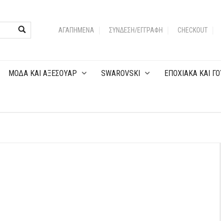
ΑΓΑΠΗΜΈΝΑ
ΣΎΝΔΕΣΗ/ΕΓΓΡΑΦΉ
CHECKOUT
MOΔA KAI ΑΞΕΣΟΥΑΡ
SWAROVSKI
EΠOXIAKA KAI ΓΟ