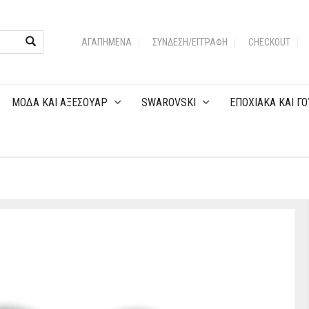
ΑΓΑΠΗΜΈΝΑ
ΣΎΝΔΕΣΗ/ΕΓΓΡΑΦΉ
CHECKOUT
MOΔA KAI ΑΞΕΣΟΥΑΡ
SWAROVSKI
EΠOXIAKA KAI ΓΟ